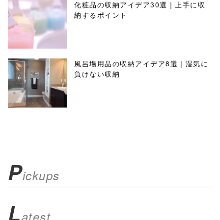
化粧品の収納アイデア30選｜上手に収
納するポイント
風呂場用品の収納アイデア8選｜湿気に
負けない収納
P
ickups
L
atest