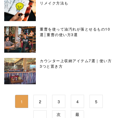
リメイク方法も
重曹を使って油汚れが落とせるもの10
選│重曹の使い方3選
カウンター上収納アイテム7選｜使い方
3つと置き方
1
2
3
4
5
次
最
...