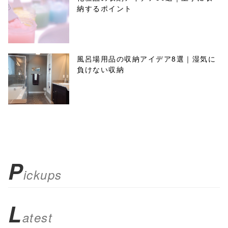
納するポイント
風呂場用品の収納アイデア8選｜湿気に
負けない収納
P
ickups
L
atest