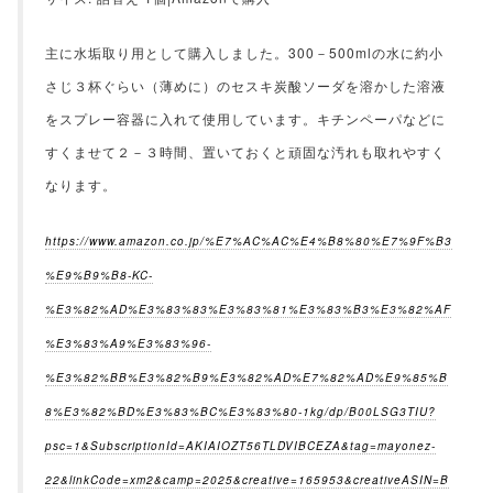
主に水垢取り用として購入しました。300－500mlの水に約小
さじ３杯ぐらい（薄めに）のセスキ炭酸ソーダを溶かした溶液
をスプレー容器に入れて使用しています。キチンペーパなどに
すくませて２－３時間、置いておくと頑固な汚れも取れやすく
なります。
https://www.amazon.co.jp/%E7%AC%AC%E4%B8%80%E7%9F%B3
%E9%B9%B8-KC-
%E3%82%AD%E3%83%83%E3%83%81%E3%83%B3%E3%82%AF
%E3%83%A9%E3%83%96-
%E3%82%BB%E3%82%B9%E3%82%AD%E7%82%AD%E9%85%B
8%E3%82%BD%E3%83%BC%E3%83%80-1kg/dp/B00LSG3TIU?
psc=1&SubscriptionId=AKIAIOZT56TLDVIBCEZA&tag=mayonez-
22&linkCode=xm2&camp=2025&creative=165953&creativeASIN=B