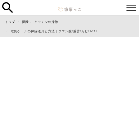
トップ
掃除
キッチンの掃除
電気ケトルの掃除道具と方法｜クエン酸/重曹/カビ/T-fal