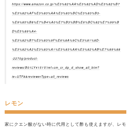
https://www.amazon.co.jp/%E3%82%AA%E3%82%AD%E3%82%B7
%E3%82%AF%E3%83%AA%E3%83%BC%E3%83%B3-
%E9%85%B8%E7%B4%A0%E7%B3%BB%E6%BC%82%E7%99%B
D%E5%89%A4-
%E3%82%B7%E3%83%9F%E6%8A%9C%E3%81%8D-
%E3%82%A2%E3%83%A1%E3%83%AA%E3%82%AB%E7%89%88
-2270g/product-
reviews/B01LY4151V/ref=cm_cr_dp_d_show_all_btm?
ie=UTF8&reviewerType=all_reviews
レモン
家にクエン酸がない時に代用として酢も使えますが、レモ