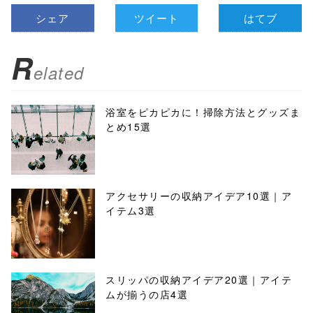
シェア
ツイート
はてブ
R
elated
浴室をピカピカに！掃除方法とグッズま
とめ15選
アクセサリーの収納アイデア10選｜ア
イテム3選
スリッパの収納アイデア20選｜アイテ
ムが揃うの店4選