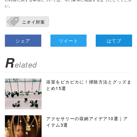
い。
ニオイ対策
シェア
ツイート
はてブ
R
elated
浴室をピカピカに！掃除方法とグッズま
とめ15選
アクセサリーの収納アイデア10選｜ア
イテム3選