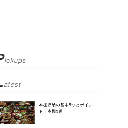
P
ickups
L
atest
本棚収納の基本5つとポイン
ト｜本棚3選