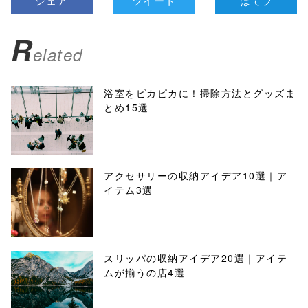
シェア
ツイート
はてブ
R
elated
浴室をピカピカに！掃除方法とグッズま
とめ15選
アクセサリーの収納アイデア10選｜ア
イテム3選
スリッパの収納アイデア20選｜アイテ
ムが揃うの店4選