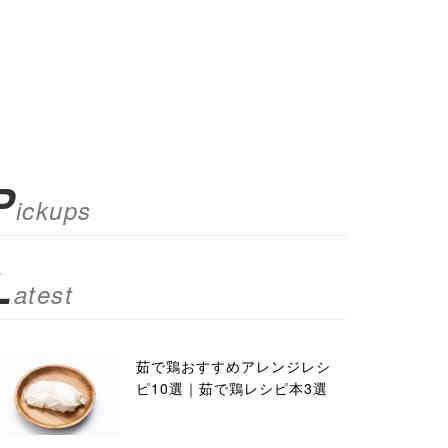
P
ickups
L
atest
茹で鶏おすすめアレンジレシ
ピ10選｜茹で鶏レシピ本3選