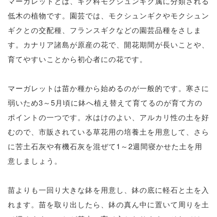
マーガレットとは、キク科モクシュンギク属に分類される
低木の植物です。園芸では、モクシュンギクやモクシュン
ギクとの交配種、フランスギクなどの園芸品種をさしま
す。カナリア諸島が原産の花で、開花期間が長いことや、
育てやすいことから初心者にの花です。
マーガレットは苗か種から始めるのが一般的です。寒さに
弱いため3～5月頃に鉢へ植え替えて育てるのが育て方の
ポイントの一つです。水はけのよい、アルカリ性の土を好
むので、市販されている草花用の培養土を用意して、さら
に苦土石灰や有機石灰を混ぜて1～2週間寝かせた土を用
意しましょう。
苗よりも一回り大きな鉢を用意し、鉢の底に軽石と土を入
れます。苗を取り出したら、鉢の真ん中に置いて周りを土