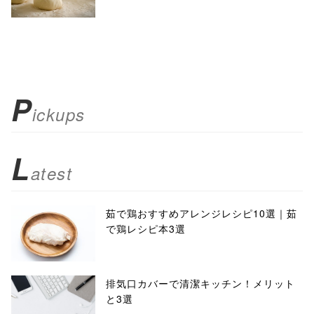
P
ickups
L
atest
茹で鶏おすすめアレンジレシピ10選｜茹
で鶏レシピ本3選
排気口カバーで清潔キッチン！メリット
と3選