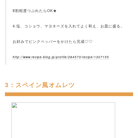
8割程度つぶれたらOK★
4.塩、コショウ、マヨネーズを入れてよく和え、お皿に盛る。
お好みでピンクペッパーをかけたら完成♡♡
http://www.recipe-blog.jp/profile/284573/recipe/1307155
3：スペイン風オムレツ