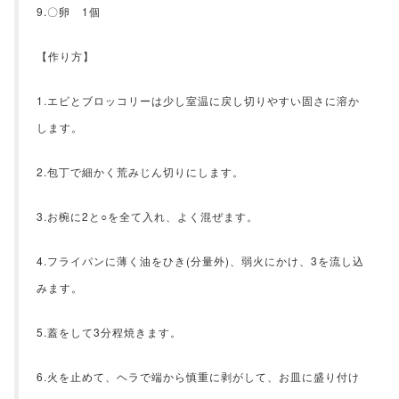
9.〇卵 1個
【作り方】
1.エビとブロッコリーは少し室温に戻し切りやすい固さに溶か
します。
2.包丁で細かく荒みじん切りにします。
3.お椀に2と○を全て入れ、よく混ぜます。
4.フライパンに薄く油をひき(分量外)、弱火にかけ、3を流し込
みます。
5.蓋をして3分程焼きます。
6.火を止めて、ヘラで端から慎重に剥がして、お皿に盛り付け