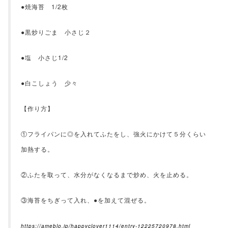
●焼海苔 1/2枚
●黒炒りごま 小さじ２
●塩 小さじ1/2
●白こしょう 少々
【作り方】
①フライパンに◎を入れてふたをし、強火にかけて５分くらい
加熱する。
②ふたを取って、水分がなくなるまで炒め、火を止める。
③海苔をちぎって入れ、●を加えて混ぜる。
https://ameblo.jp/happyclover1114/entry-12225720978.html