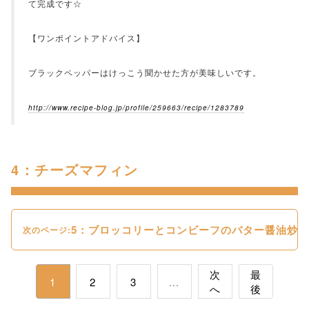
て完成です☆
【ワンポイントアドバイス】
ブラックペッパーはけっこう聞かせた方が美味しいです。
http://www.recipe-blog.jp/profile/259663/recipe/1283789
4：チーズマフィン
5：ブロッコリーとコンビーフのバター醤油炒め
次のページ:
次
最
1
2
3
...
へ
後