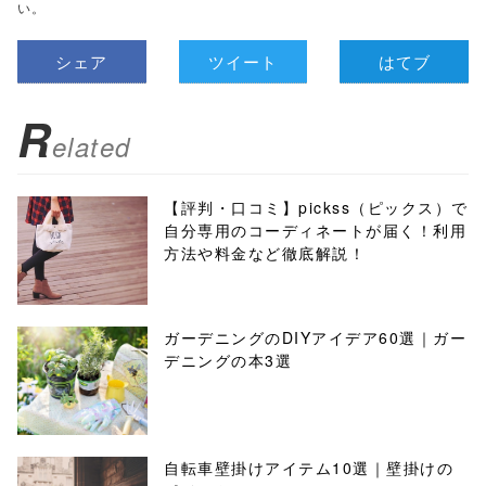
い。
シェア
ツイート
はてブ
R
elated
【評判・口コミ】pickss（ピックス）で
自分専用のコーディネートが届く！利用
方法や料金など徹底解説！
ガーデニングのDIYアイデア60選｜ガー
デニングの本3選
自転車壁掛けアイテム10選｜壁掛けの