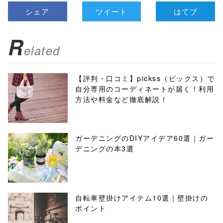
シェア
ツイート
はてブ
R
elated
【評判・口コミ】pickss（ピックス）で
自分専用のコーディネートが届く！利用
方法や料金など徹底解説！
ガーデニングのDIYアイデア60選｜ガー
デニングの本3選
自転車壁掛けアイテム10選｜壁掛けの
ポイント