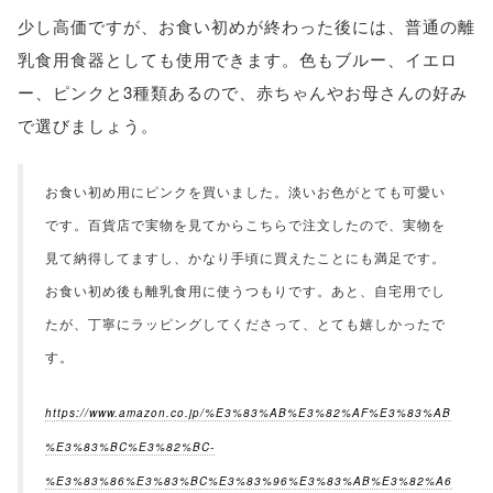
少し高価ですが、お食い初めが終わった後には、普通の離
乳食用食器としても使用できます。色もブルー、イエロ
ー、ピンクと3種類あるので、赤ちゃんやお母さんの好み
で選びましょう。
お食い初め用にピンクを買いました。淡いお色がとても可愛い
です。百貨店で実物を見てからこちらで注文したので、実物を
見て納得してますし、かなり手頃に買えたことにも満足です。
お食い初め後も離乳食用に使うつもりです。あと、自宅用でし
たが、丁寧にラッピングしてくださって、とても嬉しかったで
す。
https://www.amazon.co.jp/%E3%83%AB%E3%82%AF%E3%83%AB
%E3%83%BC%E3%82%BC-
%E3%83%86%E3%83%BC%E3%83%96%E3%83%AB%E3%82%A6