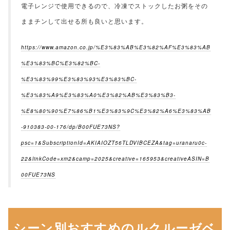
電子レンジで使用できるので、冷凍でストックしたお粥をその
ままチンして出せる所も良いと思います。
https://www.amazon.co.jp/%E3%83%AB%E3%82%AF%E3%83%AB
%E3%83%BC%E3%82%BC-
%E3%83%99%E3%83%93%E3%83%BC-
%E3%83%A9%E3%83%A0%E3%82%AB%E3%83%B3-
%E8%80%90%E7%86%B1%E3%83%9C%E3%82%A6%E3%83%AB
-910383-00-176/dp/B00FUE73NS?
psc=1&SubscriptionId=AKIAIOZT56TLDVIBCEZA&tag=uranaru0c-
22&linkCode=xm2&camp=2025&creative=165953&creativeASIN=B
00FUE73NS
シーン別おすすめのルクルーゼベ