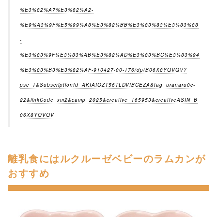
%E3%82%A7%E3%82%A2-
%E9%A3%9F%E5%99%A8%E3%82%BB%E3%83%83%E3%83%88
-
%E3%83%9F%E3%83%AB%E3%82%AD%E3%83%BC%E3%83%94
%E3%83%B3%E3%82%AF-910427-00-176/dp/B06X8YQVQV?
psc=1&SubscriptionId=AKIAIOZT56TLDVIBCEZA&tag=uranaru0c-
22&linkCode=xm2&camp=2025&creative=165953&creativeASIN=B
06X8YQVQV
離乳食にはルクルーゼベビーのラムカンが
おすすめ