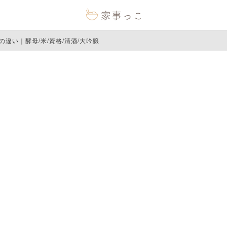
違い｜酵母/米/資格/清酒/大吟醸