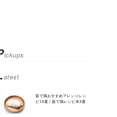
P
ickups
L
atest
茹で鶏おすすめアレンジレシ
ピ10選｜茹で鶏レシピ本3選