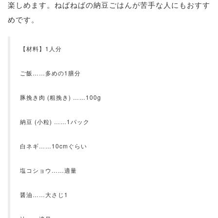
楽しめます。ねばねばの納豆ごはんが苦手な人にもおすす
めです。
【材料】1人分
ご飯……多めの1膳分
豚挽き肉 (粗挽き) ……100g
納豆 (小粒) ……1パック
白ネギ……10cmぐらい
塩コショウ……適量
醤油……大さじ1