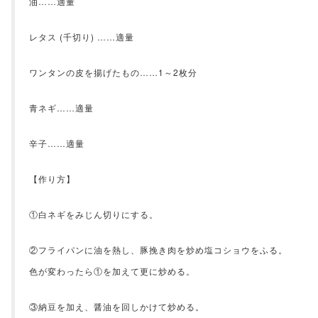
油……適量
レタス (千切り) ……適量
ワンタンの皮を揚げたもの……1～2枚分
青ネギ……適量
辛子……適量
【作り方】
①白ネギをみじん切りにする。
②フライパンに油を熱し、豚挽き肉を炒め塩コショウをふる。
色が変わったら①を加えて更に炒める。
③納豆を加え、醤油を回しかけて炒める。