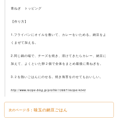
青ねぎ トッピング
【作り方】
1.フライパンにオイルを敷いて、カレーをいためる。納豆をよ
くまぜて加える。
2.同じ鍋の端で、チーズを焼き、溶けてきたらカレー、納豆に
加えて、よくといた卵２個で全体をまとめ最後に青ねぎを。
3.２を熱いごはんにのせる。焼き海苔をのせてもおいしい。
http://www.recipe-blog.jp/profile/13887/recipe/4040
5：味玉の納豆ごはん
次のページ: