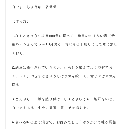
白ごま、しょうゆ 各適量
【作り方】
1.なすときゅうりは５mm角に切って、重量の約１％の塩（分
量外）をふって５～10分おく。青じそは千切りにして水に放し
ておく。
2.納豆は添付されているタレ、からしを加えてよく混ぜてお
く。（１）のなすときゅうりは水気を絞って、青じそは水気を
切る。
3.どんぶりにご飯を盛り付け、なすときゅうり、納豆をのせ、
白ごまをふる。中央に卵黄、青じそを添える。
4.食べる時はよく混ぜて、お好みでしょうゆをかけて味を調整