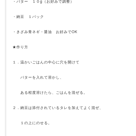
・バター １０g（お好みで調整）
・納豆 １パック
・きざみ青ネギ・醤油 お好みでOK
★作り方
１．温かいごはんの中心に穴を開けて
バターを入れて溶かし、
ある程度溶けたら、ごはんを混ぜる。
２．納豆は添付されているタレを加えてよく混ぜ、
１の上にのせる。