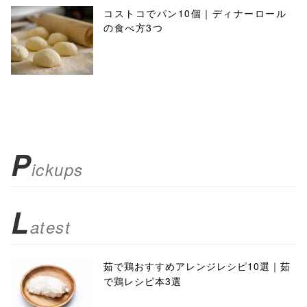
コストコでパン10個｜ディナーロール
の食べ方3つ
P
ickups
L
atest
茹で鶏おすすめアレンジレシピ10選｜茹
で鶏レシピ本3選