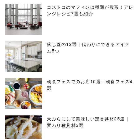
コストコのマフィンは種類が豊富！アレ
ンジレシピ7選も紹介
落し蓋の12選｜代わりにできるアイテ
ム5つ
朝食フェスでのお店10選｜朝食フェス4
選
天ぷらにして美味しい定番具材25選｜
変わり種具材5選