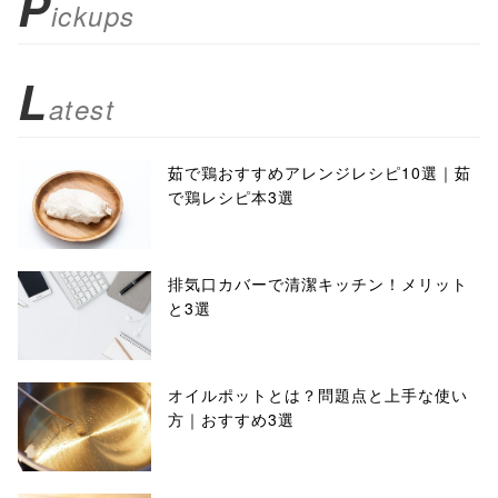
P
ickups
L
atest
茹で鶏おすすめアレンジレシピ10選｜茹
で鶏レシピ本3選
排気口カバーで清潔キッチン！メリット
と3選
オイルポットとは？問題点と上手な使い
方｜おすすめ3選