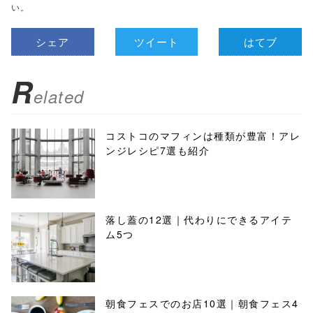
い。
シェア
ツイート
はてブ
R
elated
コストコのマフィンは種類が豊富！アレ
ンジレシピ7選も紹介
落し蓋の12選｜代わりにできるアイテ
ム5つ
朝食フェスでのお店10選｜朝食フェス4