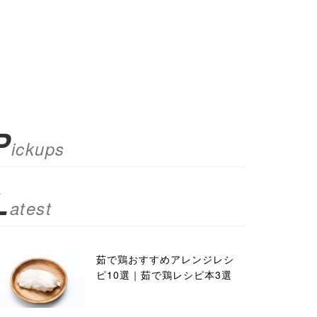
P
ickups
L
atest
茹で鶏おすすめアレンジレシ
ピ10選｜茹で鶏レシピ本3選