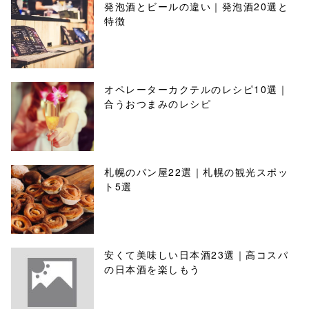
発泡酒とビールの違い｜発泡酒20選と
特徴
オペレーターカクテルのレシピ10選｜
合うおつまみのレシピ
札幌のパン屋22選｜札幌の観光スポッ
ト5選
安くて美味しい日本酒23選｜高コスパ
の日本酒を楽しもう