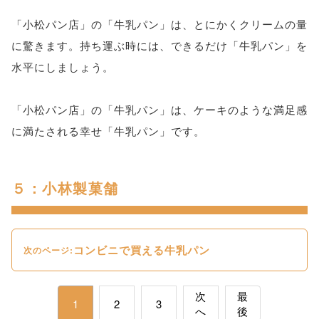
「小松パン店」の「牛乳パン」は、とにかくクリームの量
に驚きます。持ち運ぶ時には、できるだけ「牛乳パン」を
水平にしましょう。
「小松パン店」の「牛乳パン」は、ケーキのような満足感
に満たされる幸せ「牛乳パン」です。
５：小林製菓舗
コンビニで買える牛乳パン
次のページ:
次
最
1
2
3
へ
後