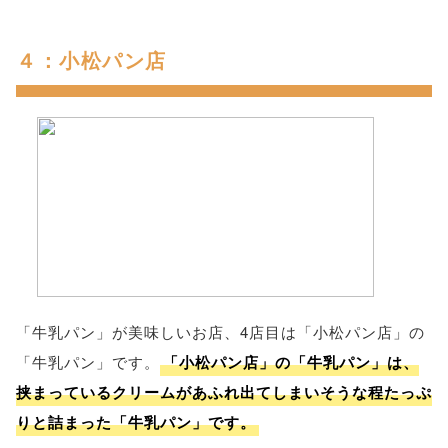
４：小松パン店
「牛乳パン」が美味しいお店、4店目は「小松パン店」の
「牛乳パン」です。
「小松パン店」の「牛乳パン」は、
挟まっているクリームがあふれ出てしまいそうな程たっぷ
りと詰まった「牛乳パン」です。