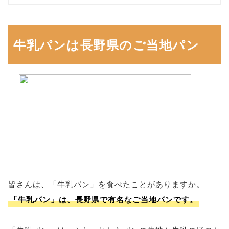
牛乳パンは長野県のご当地パン
皆さんは、「牛乳パン」を食べたことがありますか。
「牛乳パン」は、長野県で有名なご当地パンです。