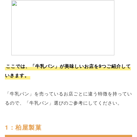
ここでは、「牛乳パン」が美味しいお店を9つご紹介して
いきます。
「牛乳パン」を売っているお店ごとに違う特徴を持ってい
るので、「牛乳パン」選びのご参考にしてください。
1：柏屋製菓