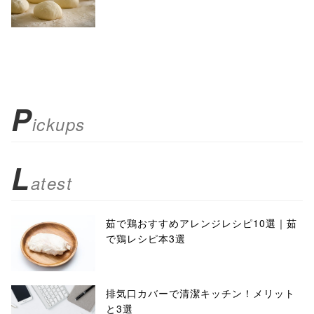
P
ickups
L
atest
茹で鶏おすすめアレンジレシピ10選｜茹
で鶏レシピ本3選
排気口カバーで清潔キッチン！メリット
と3選