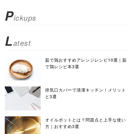
P
ickups
L
atest
茹で鶏おすすめアレンジレシピ10選｜茹
で鶏レシピ本3選
排気口カバーで清潔キッチン！メリット
と3選
オイルポットとは？問題点と上手な使い
方｜おすすめ3選