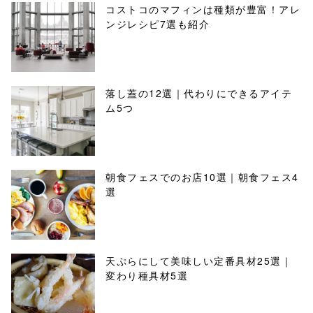
コストコのマフィンは種類が豊富！アレ
ンジレシピ7選も紹介
落し蓋の12選｜代わりにできるアイテ
ム5つ
朝食フェスでのお店10選｜朝食フェス4
選
天ぷらにして美味しい定番具材25選｜
変わり種具材5選