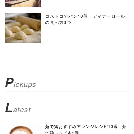
コストコでパン10個｜ディナーロール
の食べ方3つ
P
ickups
L
atest
茹で鶏おすすめアレンジレシピ10選｜茹
で鶏レシピ本3選