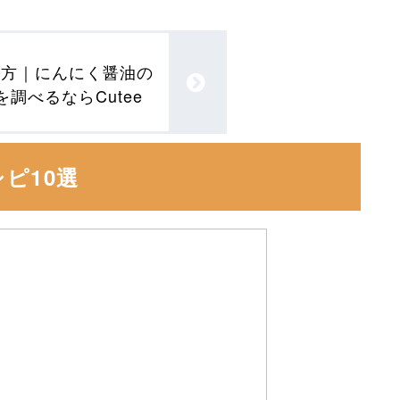
り方｜にんにく醤油の
を調べるならCutee
ピ10選