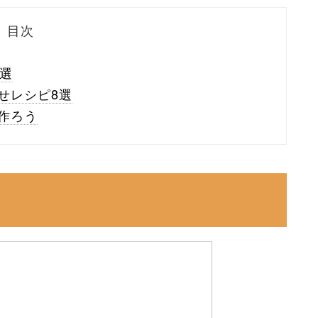
目次
選
せレシピ8選
作ろう