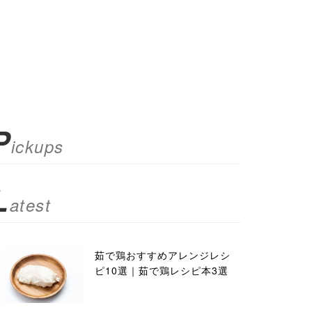
P
ickups
L
atest
茹で鶏おすすめアレンジレシ
ピ10選｜茹で鶏レシピ本3選