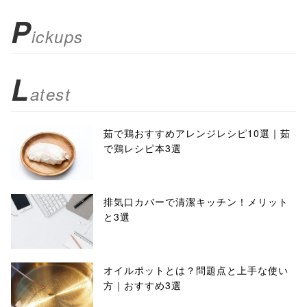
P
ickups
L
atest
茹で鶏おすすめアレンジレシピ10選｜茹
で鶏レシピ本3選
排気口カバーで清潔キッチン！メリット
と3選
オイルポットとは？問題点と上手な使い
方｜おすすめ3選