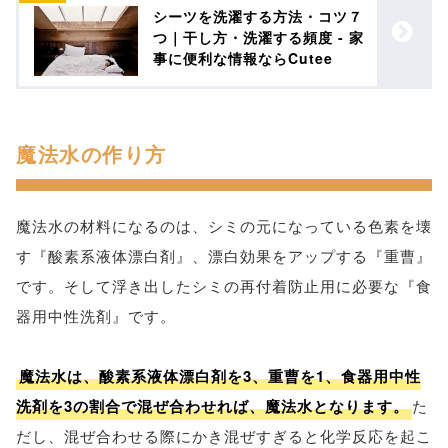
シーツを洗濯する方法・コツ７
つ｜干し方・洗濯する頻度 - 家
事に便利な情報ならCutee
魔法水の作り方
魔法水の材料になるのは、シミの元になっている色素を壊
す『酸素系液体漂白剤』、漂白効果をアップする『重曹』
です。そして浮き出したシミの再付着防止用に必要な『食
器用中性洗剤』です。
魔法水は、酸素系液体漂白剤を3、重曹を1、食器用中性
洗剤を3の割合で混ぜ合わせれば、魔法水となります。
た
だし、混ぜ合わせる際にかき混ぜすぎると化学反応を起こ