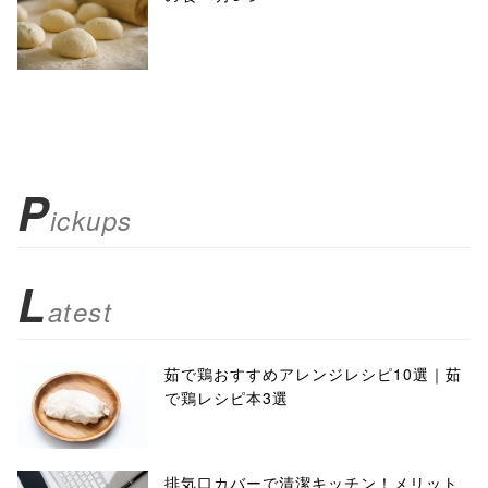
P
ickups
L
atest
茹で鶏おすすめアレンジレシピ10選｜茹
で鶏レシピ本3選
排気口カバーで清潔キッチン！メリット