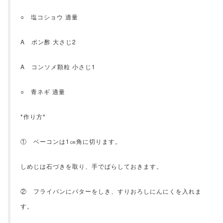
○ 塩コショウ 適量
A ポン酢 大さじ2
A コンソメ顆粒 小さじ1
○ 青ネギ 適量
*作り方*
① ベーコンは1㎝角に切ります。
しめじは石づきを取り、手でばらしておきます。
② フライパンにバターをしき、すりおろしにんにくを入れま
す。