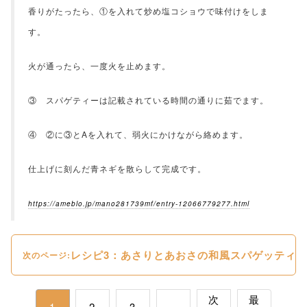
香りがたったら、①を入れて炒め塩コショウで味付けをしま
す。
火が通ったら、一度火を止めます。
③ スパゲティーは記載されている時間の通りに茹でます。
④ ②に③とAを入れて、弱火にかけながら絡めます。
仕上げに刻んだ青ネギを散らして完成です。
https://ameblo.jp/mano281739mf/entry-12066779277.html
レシピ3：あさりとあおさの和風スパゲッティ
次のページ:
次
最
1
2
3
...