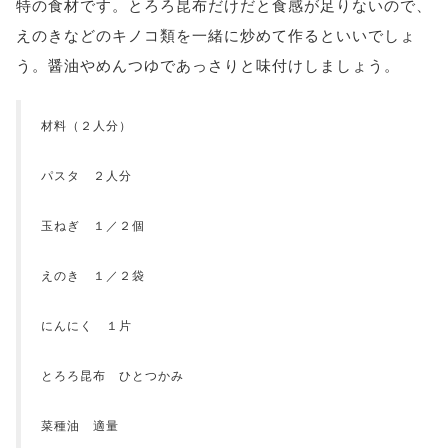
特の食材です。とろろ昆布だけだと食感が足りないので、
えのきなどのキノコ類を一緒に炒めて作るといいでしょ
う。醤油やめんつゆであっさりと味付けしましょう。
材料（２人分）
パスタ ２人分
玉ねぎ １／２個
えのき １／２袋
にんにく １片
とろろ昆布 ひとつかみ
菜種油 適量