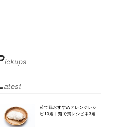
P
ickups
L
atest
茹で鶏おすすめアレンジレシ
ピ10選｜茹で鶏レシピ本3選