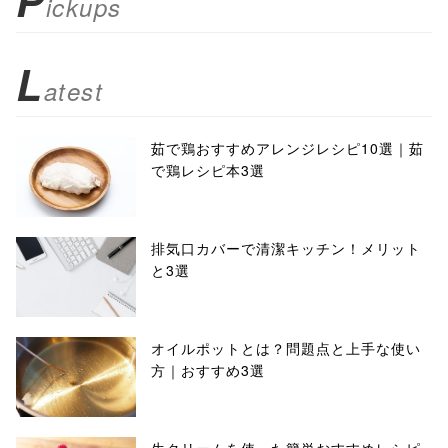
P
ickups
L
atest
茹で鶏おすすめアレンジレシピ10選｜茹
で鶏レシピ本3選
排気口カバーで清潔キッチン！メリット
と3選
オイルポットとは？問題点と上手な使い
方｜おすすめ3選