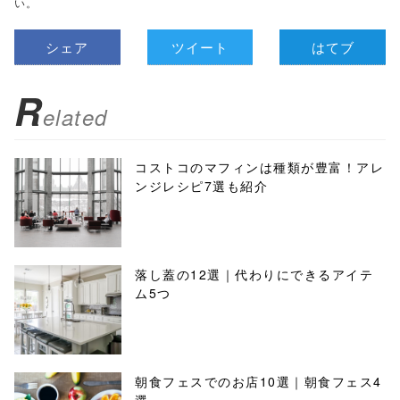
い。
シェア
ツイート
はてブ
R
elated
コストコのマフィンは種類が豊富！アレ
ンジレシピ7選も紹介
落し蓋の12選｜代わりにできるアイテ
ム5つ
朝食フェスでのお店10選｜朝食フェス4