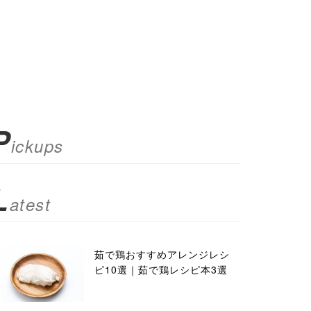
P
ickups
L
atest
茹で鶏おすすめアレンジレシ
ピ10選｜茹で鶏レシピ本3選