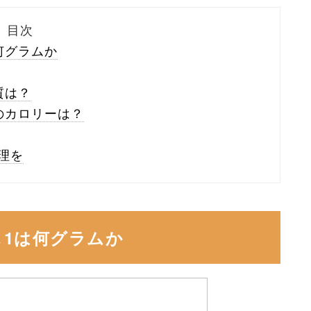
目次
何グラムか
質は？
のカロリーは？
理を
1は何グラムか