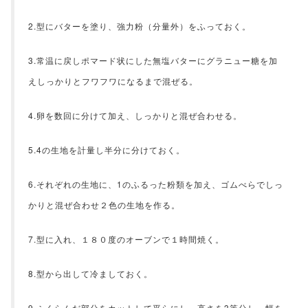
2.型にバターを塗り、強力粉（分量外）をふっておく。
3.常温に戻しポマード状にした無塩バターにグラニュー糖を加
えしっかりとフワフワになるまで混ぜる。
4.卵を数回に分けて加え、しっかりと混ぜ合わせる。
5.4の生地を計量し半分に分けておく。
6.それぞれの生地に、1のふるった粉類を加え、ゴムべらでしっ
かりと混ぜ合わせ２色の生地を作る。
7.型に入れ、１８０度のオーブンで１時間焼く。
8.型から出して冷ましておく。
9.ふくらんだ部分をカットして平らにし、高さを3等分し、幅を