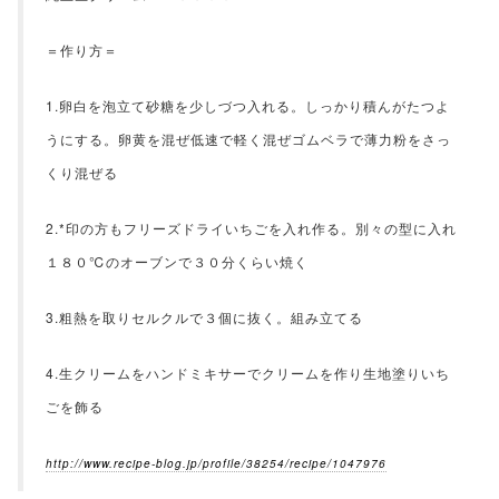
＝作り方＝
1.卵白を泡立て砂糖を少しづつ入れる。しっかり積んがたつよ
うにする。卵黄を混ぜ低速で軽く混ぜゴムベラで薄力粉をさっ
くり混ぜる
2.*印の方もフリーズドライいちごを入れ作る。別々の型に入れ
１８０℃のオーブンで３０分くらい焼く
3.粗熱を取りセルクルで３個に抜く。組み立てる
4.生クリームをハンドミキサーでクリームを作り生地塗りいち
ごを飾る
http://www.recipe-blog.jp/profile/38254/recipe/1047976