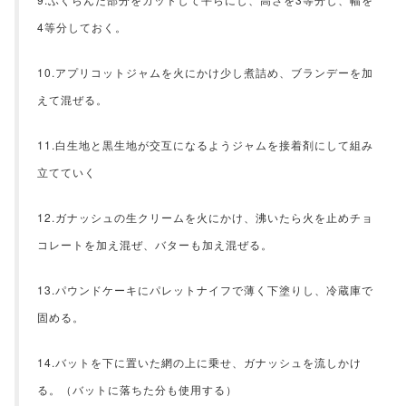
4等分しておく。
10.アプリコットジャムを火にかけ少し煮詰め、ブランデーを加
えて混ぜる。
11.白生地と黒生地が交互になるようジャムを接着剤にして組み
立てていく
12.ガナッシュの生クリームを火にかけ、沸いたら火を止めチョ
コレートを加え混ぜ、バターも加え混ぜる。
13.パウンドケーキにパレットナイフで薄く下塗りし、冷蔵庫で
固める。
14.バットを下に置いた網の上に乗せ、ガナッシュを流しかけ
る。（バットに落ちた分も使用する）