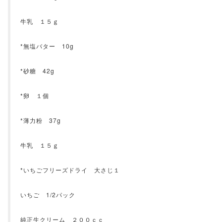
牛乳 １５ｇ
*無塩バター 10g
*砂糖 42g
*卵 １個
*薄力粉 37g
牛乳 １５ｇ
*いちごフリーズドライ 大さじ１
いちご 1/2パック
純正生クリーム ２００ｃｃ