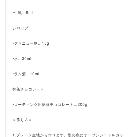
•牛乳…5ml
シロップ
•グラニュー糖…15g
•水…30ml
•ラム酒…10ml
抹茶チョコレート
•コーティング用抹茶チョコレート…200g
＝作り方＝
1.プレーン生地から作ります。型の底にオーブンシートをカッ