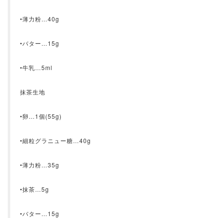
•薄力粉…40g
•バター…15g
•牛乳…5ml
抹茶生地
•卵…1個(55g)
•細粒グラニュー糖…40g
•薄力粉…35g
•抹茶…5g
•バター…15g