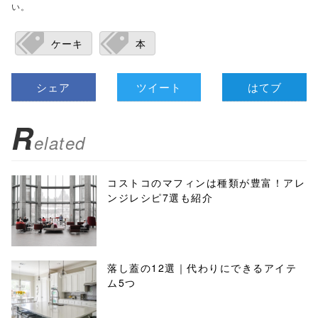
い。
ケーキ
本
シェア
ツイート
はてブ
R
elated
コストコのマフィンは種類が豊富！アレ
ンジレシピ7選も紹介
落し蓋の12選｜代わりにできるアイテ
ム5つ