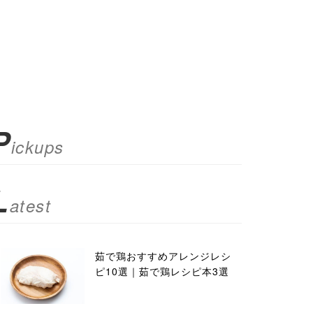
P
ickups
L
atest
茹で鶏おすすめアレンジレシ
ピ10選｜茹で鶏レシピ本3選