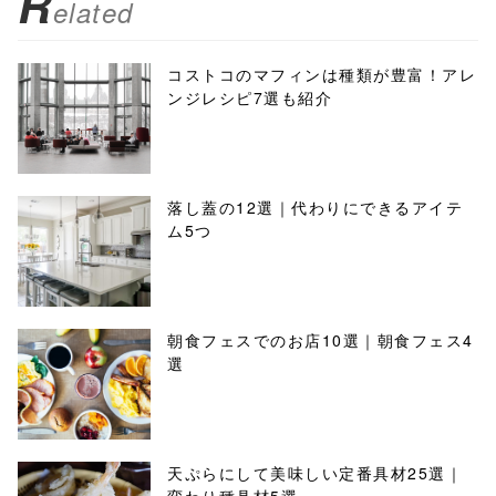
R
elated
コストコのマフィンは種類が豊富！アレ
ンジレシピ7選も紹介
落し蓋の12選｜代わりにできるアイテ
ム5つ
朝食フェスでのお店10選｜朝食フェス4
選
天ぷらにして美味しい定番具材25選｜