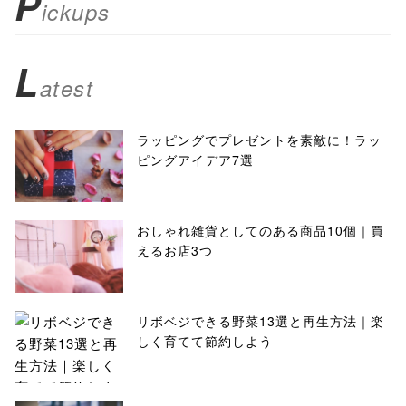
P
ickups
L
atest
ラッピングでプレゼントを素敵に！ラッ
ピングアイデア7選
おしゃれ雑貨としてのある商品10個｜買
えるお店3つ
リボベジできる野菜13選と再生方法｜楽
しく育てて節約しよう