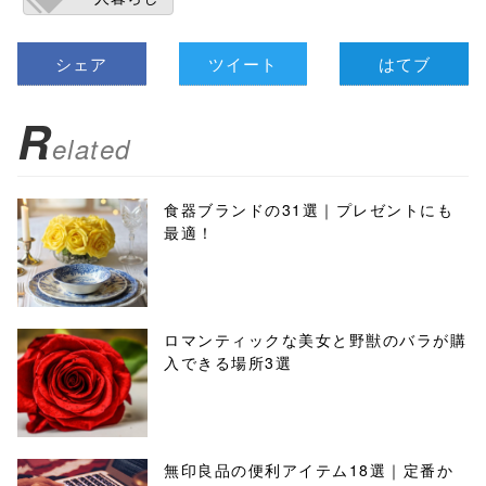
シェア
ツイート
はてブ
R
elated
食器ブランドの31選｜プレゼントにも
最適！
ロマンティックな美女と野獣のバラが購
入できる場所3選
無印良品の便利アイテム18選｜定番か