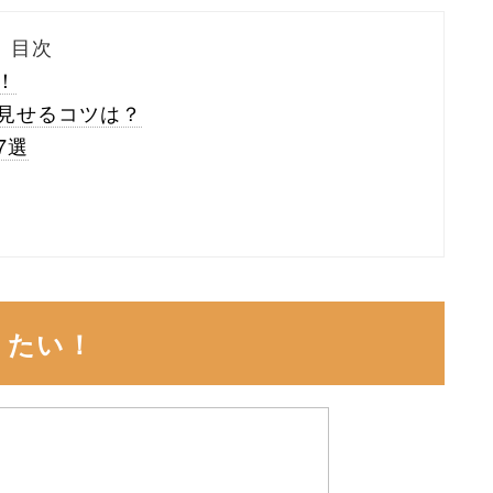
目次
！
見せるコツは？
7選
りたい！