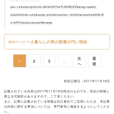
psc=1&SubscriptionId=AKIAIOZT56TLDVIBCEZA&tag=tapbiz-
22&linkCode=xm2&camp=2025&creative=165953&creativeASIN=B
01KPFIU42#customerReviews
一人暮らしの男の部屋が汚い理由
次のページ:
次
最
1
2
3
...
へ
後
初回公開日：2017年11月19日
記載されている内容は2017年11月19日時点のものです。現在の情報と
異なる可能性がありますので、ご了承ください。
また、記事に記載されている情報は自己責任でご活用いただき、本記事
の内容に関する事項については、専門家等に相談するようにしてくださ
い。