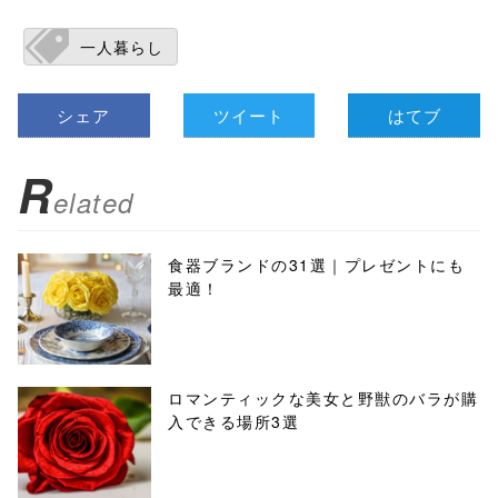
一人暮らし
シェア
ツイート
はてブ
R
elated
食器ブランドの31選｜プレゼントにも
最適！
ロマンティックな美女と野獣のバラが購
入できる場所3選