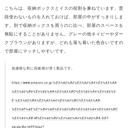
こちらは、収納ボックスとイスの役割を兼ねています。普
段使わないものを入れておけば、部屋の中がすっきりしま
す。別で収納ボックスを買うのに比べ、部屋のスペースを
無駄にすることがありません。グレーの他ネイビーやダー
クブラウンがありますが、どれも落ち着いた色合いですの
で部屋にマッチしやすいです。
低価格な割に高級感が漂う製品です。
https://www.amazon.co.jp/%E3%82%A2%E3%82%A4%E3%83%AA
%E3%82%B9%E3%82%AA%E3%83%BC%E3%83%A4%E3%83%9
E-%E3%82%B9%E3%83%84%E3%83%BC%E3%83%AB-
%E5%8F%8E%E7%B4%8D%E3%82%B9%E3%83%84%E3%83%BC
%E3%83%AB-M%E3%82%B5%E3%82%A4%E3%82%BA-SST-
38/dp/B01KPFIU42?