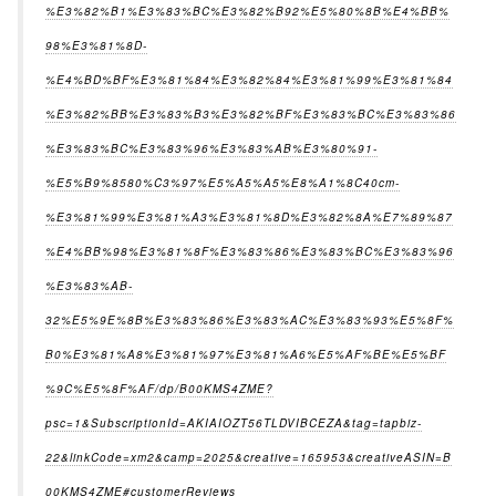
%E3%82%B1%E3%83%BC%E3%82%B92%E5%80%8B%E4%BB%
98%E3%81%8D-
%E4%BD%BF%E3%81%84%E3%82%84%E3%81%99%E3%81%84
%E3%82%BB%E3%83%B3%E3%82%BF%E3%83%BC%E3%83%86
%E3%83%BC%E3%83%96%E3%83%AB%E3%80%91-
%E5%B9%8580%C3%97%E5%A5%A5%E8%A1%8C40cm-
%E3%81%99%E3%81%A3%E3%81%8D%E3%82%8A%E7%89%87
%E4%BB%98%E3%81%8F%E3%83%86%E3%83%BC%E3%83%96
%E3%83%AB-
32%E5%9E%8B%E3%83%86%E3%83%AC%E3%83%93%E5%8F%
B0%E3%81%A8%E3%81%97%E3%81%A6%E5%AF%BE%E5%BF
%9C%E5%8F%AF/dp/B00KMS4ZME?
psc=1&SubscriptionId=AKIAIOZT56TLDVIBCEZA&tag=tapbiz-
22&linkCode=xm2&camp=2025&creative=165953&creativeASIN=B
00KMS4ZME#customerReviews