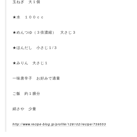
玉ねぎ 大１個
★水 １００ｃｃ
★めんつゆ（３倍濃縮） 大さじ３
★ほんだし 小さじ１/３
★みりん 大さじ１
一味唐辛子 お好みで適量
ご飯 約１膳分
絹さや 少量
http://www.recipe-blog.jp/profile/128102/recipe/739553