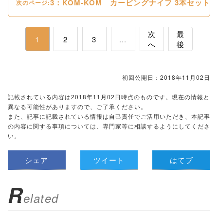
3：KOM-KOM カービングナイフ 3本セット
次のページ:
次
最
1
2
3
...
へ
後
初回公開日：2018年11月02日
記載されている内容は2018年11月02日時点のものです。現在の情報と
異なる可能性がありますので、ご了承ください。
また、記事に記載されている情報は自己責任でご活用いただき、本記事
の内容に関する事項については、専門家等に相談するようにしてくださ
い。
シェア
ツイート
はてブ
R
elated