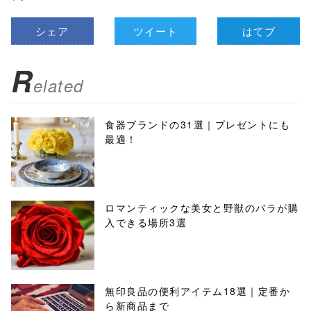
シェア
ツイート
はてブ
R
elated
食器ブランドの31選｜プレゼントにも
最適！
ロマンティックな美女と野獣のバラが購
入できる場所3選
無印良品の便利アイテム18選｜定番か
ら新商品まで