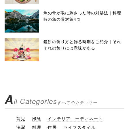
魚の骨が喉に刺さった時の対処法｜料理
時の魚の骨対策4つ
鏡餅の飾り方と飾る時期をご紹介｜それ
ぞれの飾りには意味がある
A
ll Categories
すべてのカテゴリー
育児
掃除
インテリアコーディネート
洗濯
料理
住居
ライフスタイル