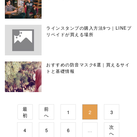
ラインスタンプの購入方法9つ｜LINEプ
リペイドが買える場所
おすすめの防音マスク6選｜買えるサイ
トと基礎情報
最
前
1
2
3
初
へ
次
4
5
6
...
へ