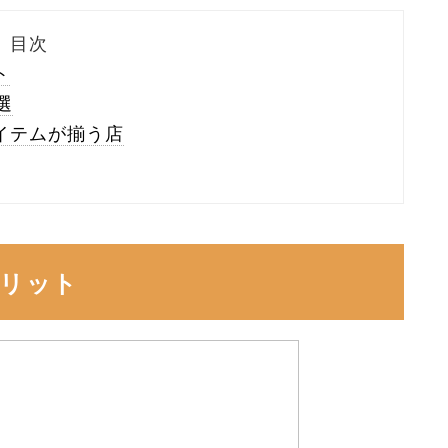
目次
ト
選
イテムが揃う店
メリット