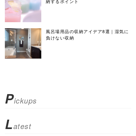
納するポイント
風呂場用品の収納アイデア8選｜湿気に
負けない収納
P
ickups
L
atest