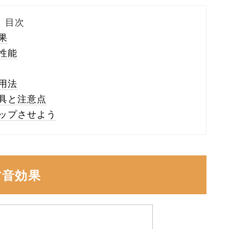
目次
果
性能
用法
具と注意点
ップさせよう
防音効果