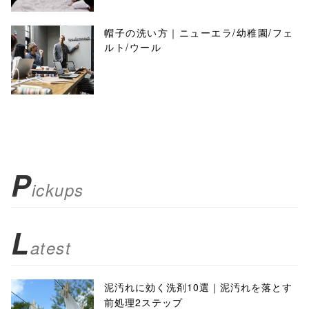
帽子の洗い方｜ニューエラ/幼稚園/フェ
ルト/ウール
P
ickups
L
atest
泥汚れに効く洗剤10選｜泥汚れを落とす
前処理2ステップ