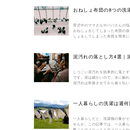
おねしょ布団の8つの洗
育児中のママさんやパパさんの悩
おねしょをしてしまった布団の扱
しょをしてしまった布団を簡単に
泥汚れの落とし方4選｜
しつこい泥汚れを効果的に落とす
です。泥は細かいので、水に触れ
泥汚れは乾燥させてから振り払い
一人暮らしの洗濯は週何
一人暮らしだと、洗濯物の量がそ
せんか。この記事では、一人暮ら
数ごとのメリットとデメリットや