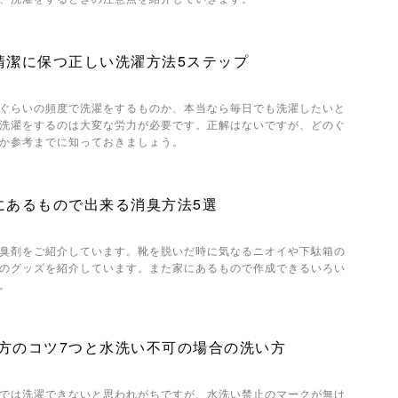
清潔に保つ正しい洗濯方法5ステップ
ぐらいの頻度で洗濯をするものか、本当なら毎日でも洗濯したいと
洗濯をするのは大変な労力が必要です。正解はないですが、どのぐ
か参考までに知っておきましょう。
にあるもので出来る消臭方法5選
臭剤をご紹介しています。靴を脱いだ時に気なるニオイや下駄箱の
のグッズを紹介しています。また家にあるもので作成できるいろい
。
方のコツ7つと水洗い不可の場合の洗い方
では洗濯できないと思われがちですが、水洗い禁止のマークが無け