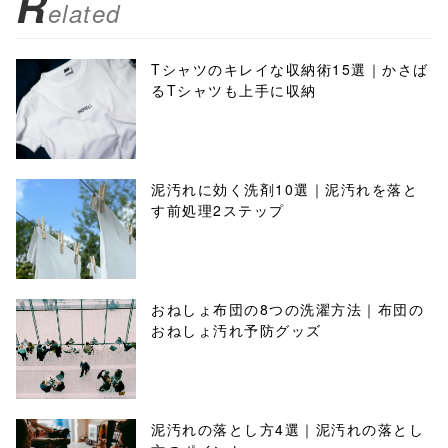
R
elated
Tシャツのキレイな収納術15選｜かさば
るTシャツも上手に収納
泥汚れに効く洗剤10選｜泥汚れを落と
す前処理2ステップ
おねしょ布団の8つの洗濯方法｜布団の
おねしょ汚れ予防グッズ
泥汚れの落とし方4選｜泥汚れの落とし