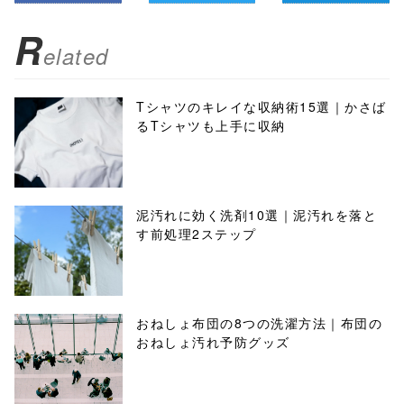
R
elated
Tシャツのキレイな収納術15選｜かさば
るTシャツも上手に収納
泥汚れに効く洗剤10選｜泥汚れを落と
す前処理2ステップ
おねしょ布団の8つの洗濯方法｜布団の
おねしょ汚れ予防グッズ