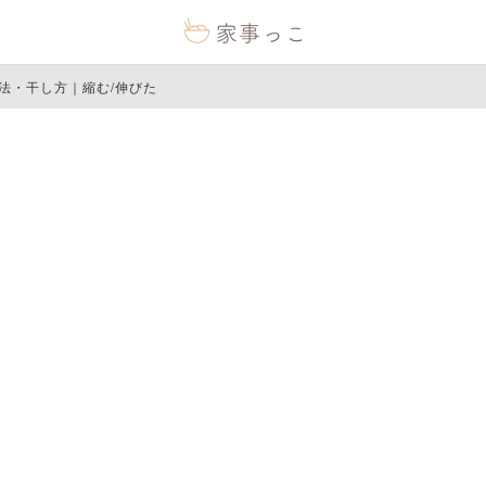
法・干し方｜縮む/伸びた