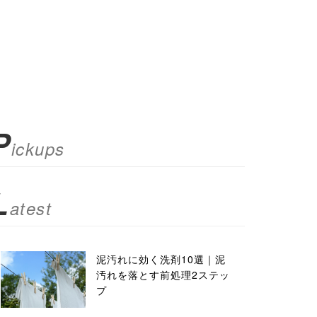
P
ickups
L
atest
泥汚れに効く洗剤10選｜泥
汚れを落とす前処理2ステッ
プ