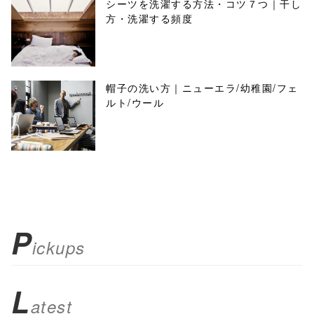
シーツを洗濯する方法・コツ７つ｜干し
方・洗濯する頻度
帽子の洗い方｜ニューエラ/幼稚園/フェ
ルト/ウール
P
ickups
L
atest