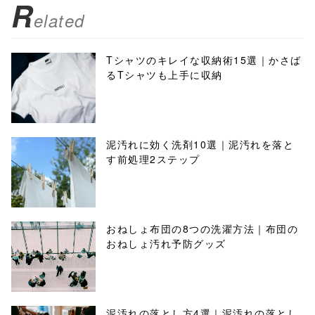
R
elated
Tシャツのキレイな収納術15選｜かさば
るTシャツも上手に収納
泥汚れに効く洗剤10選｜泥汚れを落と
す前処理2ステップ
おねしょ布団の8つの洗濯方法｜布団の
おねしょ汚れ予防グッズ
泥汚れの落とし方4選｜泥汚れの落とし