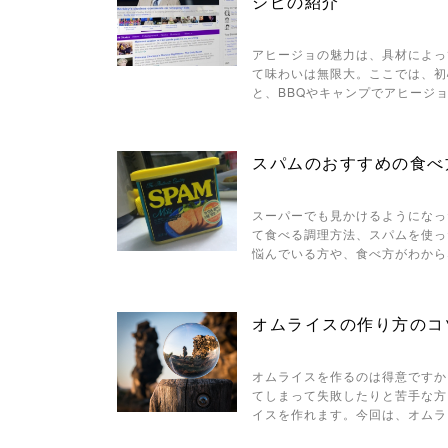
シピの紹介
アヒージョの魅力は、具材によっ
て味わいは無限大。ここでは、初
と、BBQやキャンプでアヒージ
スパムのおすすめの食べ
スーパーでも見かけるようになっ
て食べる調理方法、スパムを使っ
悩んでいる方や、食べ方がわから
オムライスの作り方のコ
オムライスを作るのは得意ですか
てしまって失敗したりと苦手な方
イスを作れます。今回は、オムラ