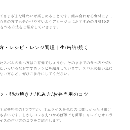
てさまざまな味わいが楽しめることです。組み合わせる食材によっ
心者の方でも分かりやすいようアヒージョにおすすめの具材15選
ョを作る方法をご紹介していきます。
方・レシピ・レンジ調理｜生/缶詰/焼く
たスパムの食べ方はご存知でしょうか。そのままでの食べ方や焼い
たいろいろなおすすめレシピを紹介しています。スパムの使い道に
ない方など、ぜひご参考にしてください。
ツ・卵の焼き方/包み方/お弁当用のコツ
？定番料理の1つですが、オムライスを包むのは難しかったり破け
も多いです。しかしコツさえつかめば誰でも簡単にキレイなオムラ
イスの作り方のコツをご紹介します。