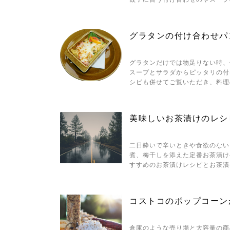
グラタンの付け合わせパ
グラタンだけでは物足りない時、
スープとサラダからピッタリの付
シピも併せてご覧いただき、料理
美味しいお茶漬けのレシ
二日酔いで辛いときや食欲のない
煮、梅干しを添えた定番お茶漬け
すすめのお茶漬けレシピとお茶漬
コストコのポップコーン
倉庫のような売り場と大容量の商