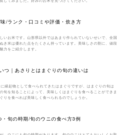
覧してみました。好みのお米を見つけてください。
/味/ランク・口コミや評価・炊き方
しいお米です。山形県以外ではあまり作られていないせいで、全国
ぬき米は優れた点をたくさん持っています。美味しさの割に、値段
魅力をご紹介します。
いつ｜あさりとはまぐりの旬の違いは
りに縁起物として食べられてきたはまぐりですが、はまぐりの旬は
の旬を知ることによって、美味しくはまぐりを食べることができま
ぐりを食べれば美味しく食べられるのでしょうか。
つ・旬の時期/旬のウニの食べ方3例
が、ウニにも旬の時期があります。旬のウニはとてもおいしくお取