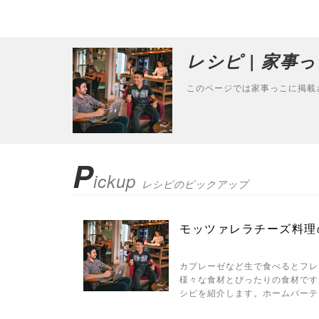
レシピ | 家事っ
このページでは家事っこに掲載
P
ickup
レシピのピックアップ
モッツァレラチーズ料理
カプレーゼなど生で食べるとフレ
様々な食材とぴったりの食材です
シピを紹介します。ホームパーテ