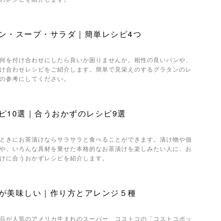
ン・スープ・サラダ｜簡単レシピ4つ
何を付け合わせにしたら良いか困りませんか。相性の良いパンや、
け合わせレシピをご紹介します。簡単で見栄えのするグラタンのレ
の参考にしてください。
ピ10選｜合うおかずのレシピ9選
ときにお茶漬けならサラサラと食べることができます。漬け物や佃
や、いろんな具材を乗せた本格的なお茶漬けを楽しみたい人に、お
けに合うおかずレシピを紹介します。
が美味しい｜作り方とアレンジ５種
品が人気のアメリカ生まれのスーパー、コストコの「コストコポッ