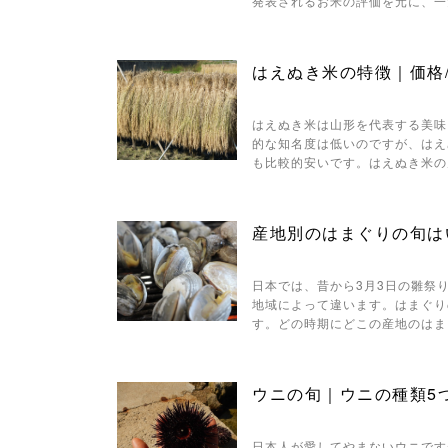
発表されるお米の評価を元に、一
はえぬき米の特徴｜価格
はえぬき米は山形を代表する美味
的な知名度は低いのですが、はえ
も比較的安いです。はえぬき米の
産地別のはまぐりの旬は
日本では、昔から3月3日の雛祭
地域によって違います。はまぐり
す。どの時期にどこの産地のはま
ウニの旬｜ウニの種類5
日本人が愛してやまないウニです