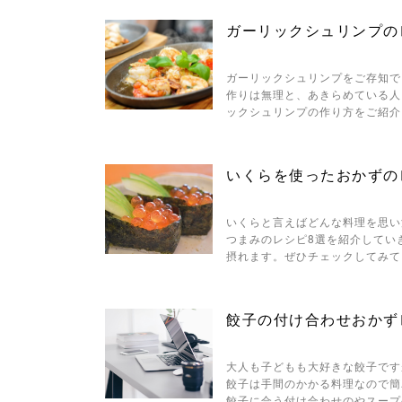
ガーリックシュリンプの
ガーリックシュリンプをご存知で
作りは無理と、あきらめている人
ックシュリンプの作り方をご紹介
いくらを使ったおかずの
いくらと言えばどんな料理を思い
つまみのレシピ8選を紹介してい
摂れます。ぜひチェックしてみて
餃子の付け合わせおかず
大人も子どもも大好きな餃子です
餃子は手間のかかる料理なので簡
餃子に合う付け合わせのやスープ