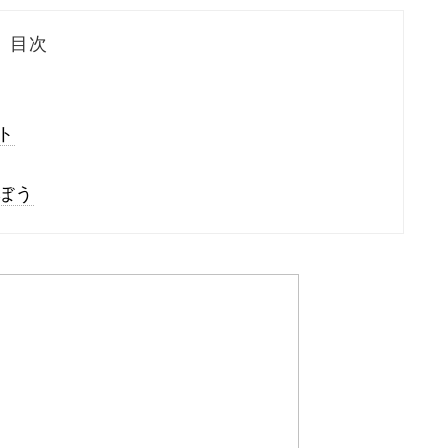
目次
ト
ぼう