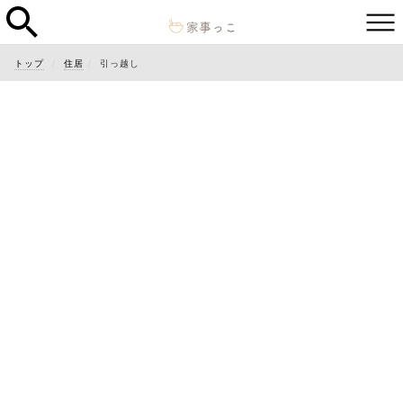
トップ
住居
引っ越し