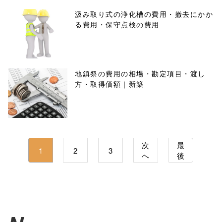
汲み取り式の浄化槽の費用・撤去にかか
る費用・保守点検の費用
地鎮祭の費用の相場・勘定項目・渡し
方・取得価額｜新築
次
最
1
2
3
へ
後