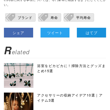
い。
ブランド
寿命
平均寿命
シェア
ツイート
はてブ
R
elated
浴室をピカピカに！掃除方法とグッズま
とめ15選
アクセサリーの収納アイデア10選｜ア
イテム3選