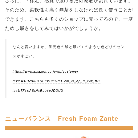
さらに、「裸足」感覚で履けるため靴底が割れています。
そのため、柔軟性も高く無茶をしなければ長く使うことが
できます。こちらも多くのショップに売ってるので、一度
ためし履きをしてみてはいかがでしょうか。
なんと言いますか、蛍光色の緑と銀バエのような色どりのセン
スがすごい。
https://www.amazon.co.jp/gp/customer-
reviews/RZ36SF5B8VUP1/ref=cm_cr_dp_d_rvw_ttl?
ie=UTF8&ASIN=B0059JDOUU
ニューバランス Fresh Foam Zante