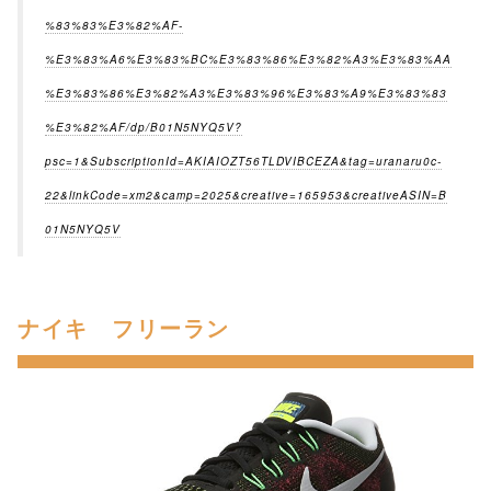
%83%83%E3%82%AF-
%E3%83%A6%E3%83%BC%E3%83%86%E3%82%A3%E3%83%AA
%E3%83%86%E3%82%A3%E3%83%96%E3%83%A9%E3%83%83
%E3%82%AF/dp/B01N5NYQ5V?
psc=1&SubscriptionId=AKIAIOZT56TLDVIBCEZA&tag=uranaru0c-
22&linkCode=xm2&camp=2025&creative=165953&creativeASIN=B
01N5NYQ5V
ナイキ フリーラン