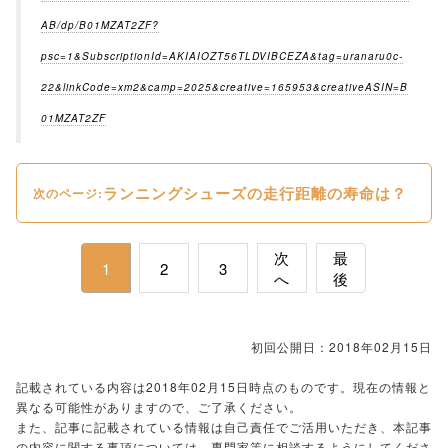
AB/dp/B01MZAT2ZF?
psc=1&SubscriptionId=AKIAIOZT56TLDVIBCEZA&tag=uranaru0c-
22&linkCode=xm2&camp=2025&creative=165953&creativeASIN=B
01MZAT2ZF
ランニングシューズの走行距離の寿命は？
次のページ:
次
最
1
2
3
へ
後
初回公開日：2018年02月15日
記載されている内容は2018年02月15日時点のものです。現在の情報と
異なる可能性がありますので、ご了承ください。
また、記事に記載されている情報は自己責任でご活用いただき、本記事
の内容に関する事項については、専門家等に相談するようにしてくださ